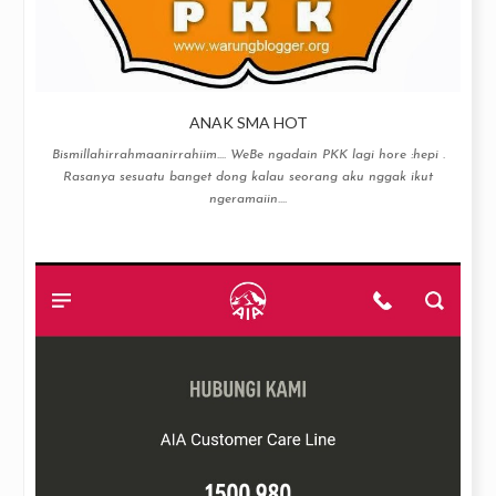
ANAK SMA HOT
Bismillahirrahmaanirrahiim…. WeBe ngadain PKK lagi hore :hepi .
Rasanya sesuatu banget dong kalau seorang aku nggak ikut
ngeramaiin....