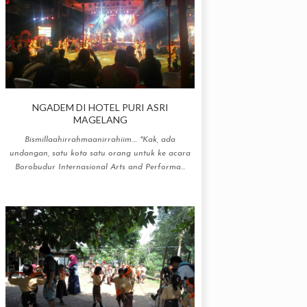
NGADEM DI HOTEL PURI ASRI
MAGELANG
Bismillaahirrahmaanirrahiim.... "Kak, ada
undangan, satu kota satu orang untuk ke acara
Borobudur Internasional Arts and Performa...