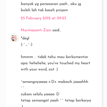
banyak yg penasaran yaeh , aku jg
boleh lah tak kaseh pinjam
25 February 2012 at 09:25
Nurmayanti Zain
said...
*deg!
(-^_^-)
hmmm ... tidak tahu mau berkomentar
apa. hehehehe, you've touched my heart
with your word, sist :)
~senangnyaaaa >:D< makasih jiaaahhh
^^
sukses selalu yaaaa :D
tetap semangat jiaah ^^ tetap berkarya
:)