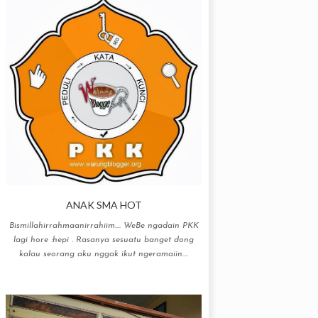
ANAK SMA HOT
Bismillahirrahmaanirrahiim…. WeBe ngadain PKK
lagi hore :hepi . Rasanya sesuatu banget dong
kalau seorang aku nggak ikut ngeramaiin....