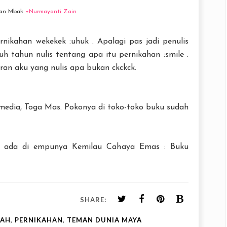
man Mbak
+Nurmayanti Zain
rnikahan wekekek :uhuk . Apalagi pas jadi penulis
h tahun nulis tentang apa itu pernikahan :smile .
eran aku yang nulis apa bukan ckckck.
edia, Toga Mas. Pokonya di toko-toko buku sudah
ah ada di empunya Kemilau Cahaya Emas : Buku
SHARE:
KAH
,
PERNIKAHAN
,
TEMAN DUNIA MAYA