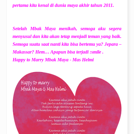
pertama kita kenal di dunia maya akhir tahun 2011.
Setelah Mbak Maya menikah, semoga aku segera
menyusul dan kita akan tetap menjadi teman yang baik.
Semoga suatu saat nanti kita bisa bertemu ya? Jepara –
Makassar? Hem… Apapun bisa terjadi :smile .
Happy to Marry Mbak Maya - Mas Helmi