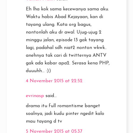
Eh lha kok sama kecewanya sama aku.
Waktu habis Abad Kejayaan, kan di
tayang ulang. Kata org bagus,
nontonlah aku dr awal. Ujug-ujug 2
minggu jalan, episode 13 gak tayang
lagi, padahal sdh niat2 nonton wkwk..
anehnya tak cari di twitternya ANTV
gak ada kabar apa2. Serasa kena PHP,
duuuhh... :))
4 November 2015 at 22:52
evrinasp
said...
drama itu full romantisme banget
soalnya, jadi kudu pinter ngedit kalo
mau tayang d tv
5 November 2015 at 05:37