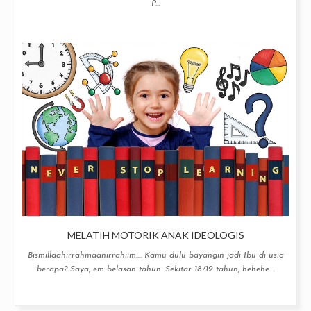
P...
MELATIH MOTORIK ANAK IDEOLOGIS
Bismillaahirrahmaanirrahiim.... Kamu dulu bayangin jadi Ibu di usia
berapa? Saya, em belasan tahun. Sekitar 18/19 tahun, hehehe....