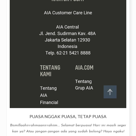
PUASA NGGAK PUASA, TETAP PUASA
Bismillaahirrahmaanirrahiim.... Selamat berpuasa! Hari ini masih seger
kan ya? Atau jangan-jangan ada yang sudah bolong? Hayo ngaku!