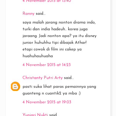
4 November 2015 at 13:40
Ranny
said...
saya malah jarang nonton drama indo,
turki dan india hadeuh.. korea juga
jaraang. Jadi nonton apa? ya itu disney
junior huhuhhu tipi dibajak Athar!
etapi cowok di film ini cakep ya
huahuhauhuaha
4 November 2015 at 14:23
Christanty Putri Arty
said...
pasti suka lihat paras pemainnya yang
guanteng n cuantik2 ya mba :)
4 November 2015 at 19:03
Yuniari Nukti
said...