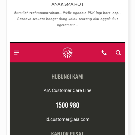
ANAK SMA HOT
Bismillahirrahmaanirrahiim…. WeBe ngadain PKK lagi hore :hepi .
Rasanya sesuatu banget dong kalau seorang aku nggak ikut
ngeramaiin....