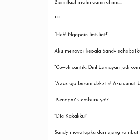
Bismillaahirrahmaanirrahiim....
***
“Heh! Ngapain liat-liat!”
Aku menoyor kepala Sandy sahabatku
“Cewek cantik, Din! Lumayan jadi ce
“Awas aja berani deketin! Aku sunat 
“Kenapa? Cemburu ya!?”
“Dia Kakakku!”
Sandy menatapku dari ujung rambut 