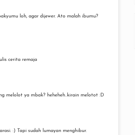
Mbakyumu loh, agar dijewer. Ato malah ibumu?
lis cerita remaja
ng melolot ya mbak? heheheh..kirain melotot :D
arasi. :) Tapi sudah lumayan menghibur.