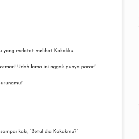
 yang melotot melihat Kakakku.
mceman! Udah lama ini nggak punya pacar!”
burungmu!”
sampai kaki, “Betul dia Kakakmu?”