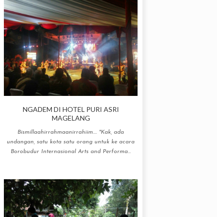
NGADEM DI HOTEL PURI ASRI
MAGELANG
Bismillaahirrahmaanirrahiim.... "Kak, ada
undangan, satu kota satu orang untuk ke acara
Borobudur Internasional Arts and Performa...