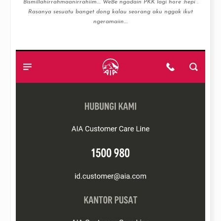
Bismillahirrahmaanirrahiim…. WeBe ngadain PKK lagi hore :hepi .
Rasanya sesuatu banget dong kalau seorang aku nggak ikut
ngeramaiin....