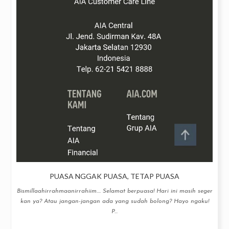
PUASA NGGAK PUASA, TETAP PUASA
Bismillaahirrahmaanirrahiim.... Selamat berpuasa! Hari ini masih seger
kan ya? Atau jangan-jangan ada yang sudah bolong? Hayo ngaku!
P...