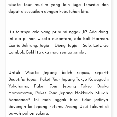
wisata tour muslim yang lain juga tersedia dan
dapat disesuaikan dengan kebutuhan kita.
Itu
tour
nya ada yang pribumi nggak Ji? Ada dong.
Ini dia pilihan wisata nusantara, ada Bali Harmon,
Exotic Belitung, Jogja – Dieng, Jogja – Solo, Letz Go
Lombok. Beh! Itu aku mau semua :smile .
Untuk Wisata Jepang boleh
reques
, seperti:
Beautiful Japan
, Paket
Tour
Jepang Tokyo Kawaguchi
Yokohama, Paket
Tour
Jepang Tokyo Osaka
Hamamatsu, Paket
Tour
Jepang Hokkaido Murah.
Aaaaaaaa!!! Ini mah nggak bisa tidur jadinya.
Bayangin ke Jepang ketemu Ayang Usui Takumi di
bawah pohon sakura.