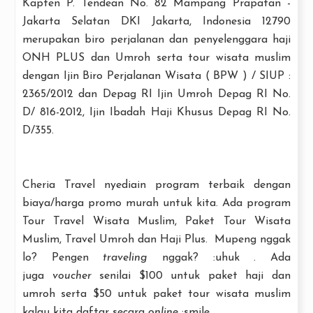
Kapten P. Tendean No. 82 Mampang Prapatan -
Jakarta Selatan DKI Jakarta, Indonesia 12790
merupakan biro perjalanan dan penyelenggara haji
ONH PLUS dan Umroh serta tour wisata muslim
dengan Ijin Biro Perjalanan Wisata ( BPW ) / SIUP :
2365/2012 dan Depag RI Ijin Umroh Depag RI No.
D/ 816-2012, Ijin Ibadah Haji Khusus Depag RI No.
D/355.
Cheria Travel nyediain program terbaik dengan
biaya/harga promo murah untuk kita. Ada program
Tour Travel Wisata Muslim, Paket Tour Wisata
Muslim, Travel Umroh dan Haji Plus. Mupeng nggak
lo? Pengen
traveling
nggak? :uhuk .
Ada
juga
voucher
senilai $100 untuk paket haji dan
umroh serta $50 untuk paket tour wisata muslim
kalau kita daftar secara
online
:smile .