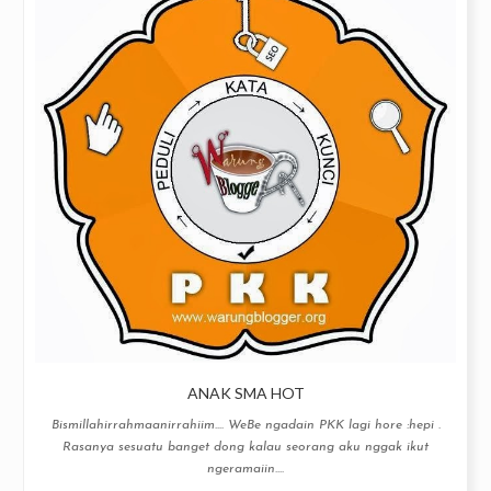
ANAK SMA HOT
Bismillahirrahmaanirrahiim…. WeBe ngadain PKK lagi hore :hepi .
Rasanya sesuatu banget dong kalau seorang aku nggak ikut
ngeramaiin....