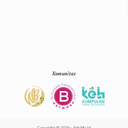
Komunitas
Copyright ©
2026
-
Jiah My Id