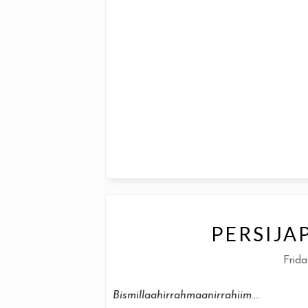
PERSIJA
Frida
Bismillaahirrahmaanirrahiim
....