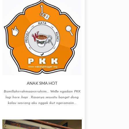
ANAK SMA HOT
Bismillahirrahmaanirrahiim…. WeBe ngadain PKK
lagi hore :hepi . Rasanya sesuatu banget dong
kalau seorang aku nggak ikut ngeramaiin....