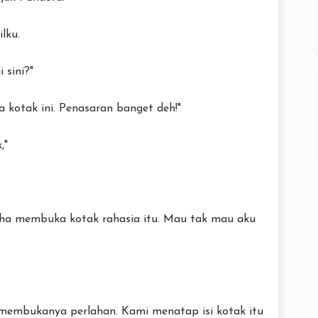
lku.
 sini?"
a kotak ini. Penasaran banget deh!"
,"
aha membuka kotak rahasia itu. Mau tak mau aku
 membukanya perlahan. Kami menatap isi kotak itu