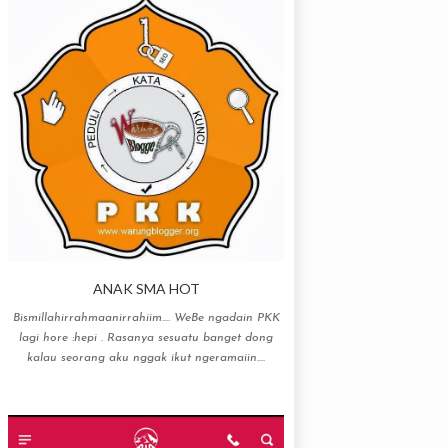
ANAK SMA HOT
Bismillahirrahmaanirrahiim…. WeBe ngadain PKK
lagi hore :hepi . Rasanya sesuatu banget dong
kalau seorang aku nggak ikut ngeramaiin....