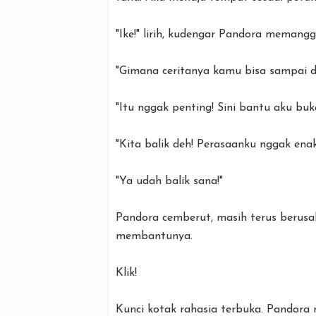
"Ike!" lirih, kudengar Pandora memanggi
"Gimana ceritanya kamu bisa sampai di
"Itu nggak penting! Sini bantu aku buk
"Kita balik deh! Perasaanku nggak enak
"Ya udah balik sana!"
Pandora cemberut, masih terus berus
membantunya.
Klik!
Kunci kotak rahasia terbuka. Pandora