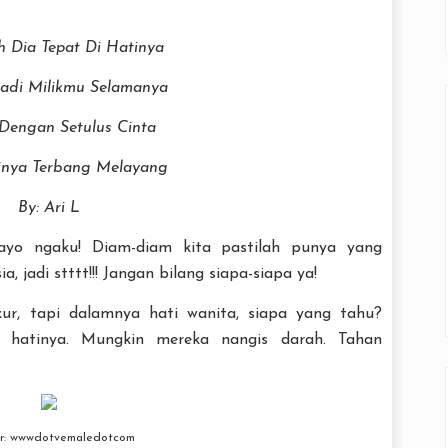
h Dia Tepat Di Hatinya
Jadi Milikmu Selamanya
Dengan Setulus Cinta
inya Terbang Melayang
By: Ari L
ayo ngaku! Diam-diam kita pastilah punya yang
 jadi stttt!!! Jangan bilang siapa-siapa ya!
kur, tapi dalamnya hati wanita, siapa yang tahu?
k hatinya. Mungkin mereka nangis darah. Tahan
r: wwwdotvemaledotcom