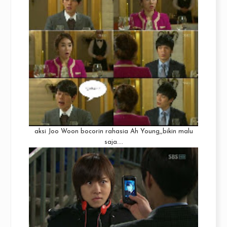
aksi Joo Woon bocorin rahasia Ah Young,,bikin malu
saja....