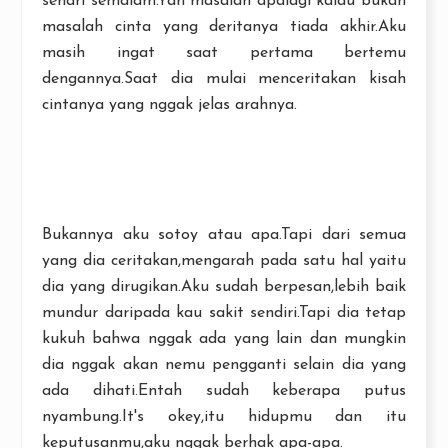
sehari semalam.Yah masalah apalagi kalau bukan
masalah cinta yang deritanya tiada akhir.Aku
masih ingat saat pertama bertemu
dengannya.Saat dia mulai menceritakan kisah
cintanya yang nggak jelas arahnya.
Bukannya aku sotoy atau apa.Tapi dari semua
yang dia ceritakan,mengarah pada satu hal yaitu
dia yang dirugikan.Aku sudah berpesan,lebih baik
mundur daripada kau sakit sendiri.Tapi dia tetap
kukuh bahwa nggak ada yang lain dan mungkin
dia nggak akan nemu pengganti selain dia yang
ada dihati.Entah sudah keberapa putus
nyambung.It's okey,itu hidupmu dan itu
keputusanmu,aku nggak berhak apa-apa.