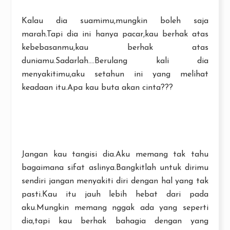
Kalau dia suamimu,mungkin boleh saja
marah.Tapi dia ini hanya pacar,kau berhak atas
kebebasanmu,kau berhak atas
duniamu.Sadarlah....Berulang kali dia
menyakitimu,aku setahun ini yang melihat
keadaan itu.Apa kau buta akan cinta???
Jangan kau tangisi dia.Aku memang tak tahu
bagaimana sifat aslinya.Bangkitlah untuk dirimu
sendiri jangan menyakiti diri dengan hal yang tak
pasti.Kau itu jauh lebih hebat dari pada
aku.Mungkin memang nggak ada yang seperti
dia,tapi kau berhak bahagia dengan yang