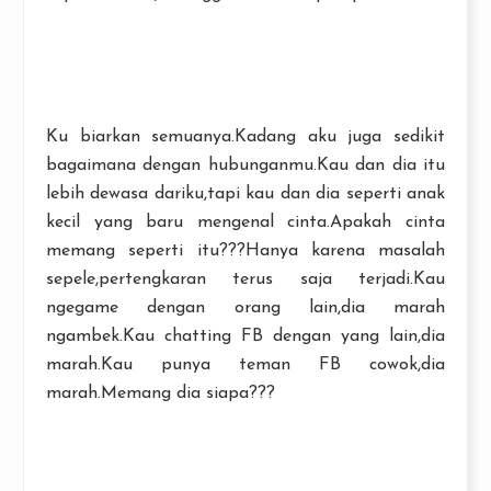
Ku biarkan semuanya.Kadang aku juga sedikit
bagaimana dengan hubunganmu.Kau dan dia itu
lebih dewasa dariku,tapi kau dan dia seperti anak
kecil yang baru mengenal cinta.Apakah cinta
memang seperti itu???Hanya karena masalah
sepele,pertengkaran terus saja terjadi.Kau
ngegame dengan orang lain,dia marah
ngambek.Kau chatting FB dengan yang lain,dia
marah.Kau punya teman FB cowok,dia
marah.Memang dia siapa???