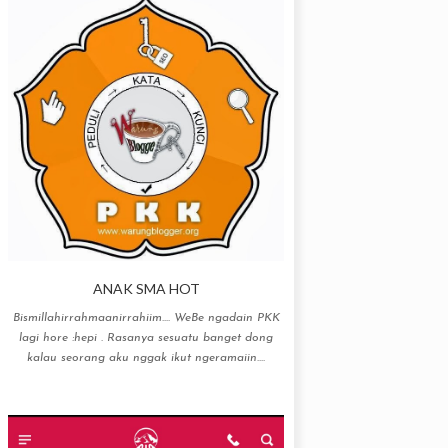
ANAK SMA HOT
Bismillahirrahmaanirrahiim…. WeBe ngadain PKK
lagi hore :hepi . Rasanya sesuatu banget dong
kalau seorang aku nggak ikut ngeramaiin....