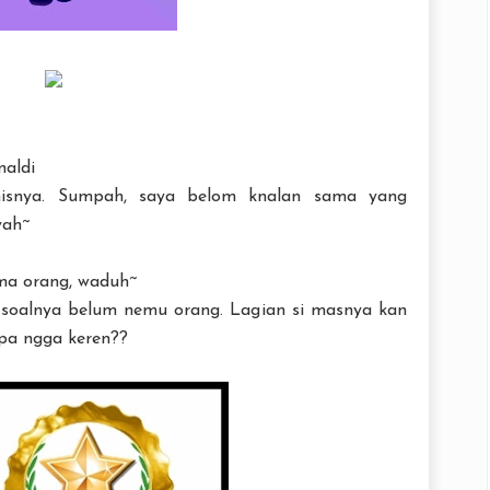
naldi
isnya. Sumpah, saya belom knalan sama yang
yah~
ma orang, waduh~
 soalnya belum nemu orang. Lagian si masnya kan
apa ngga keren??