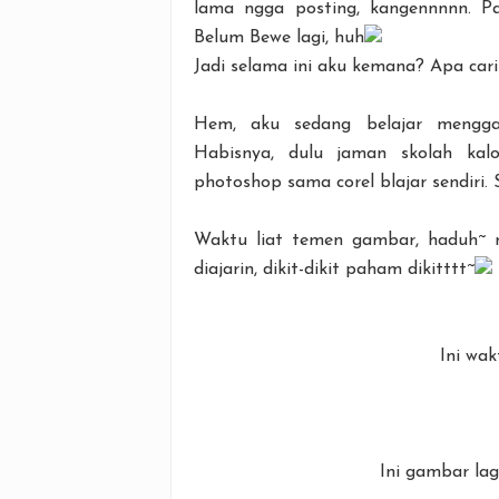
lama ngga posting, kangennnnn. Pa
Belum Bewe lagi, huh
Jadi selama ini aku kemana? Apa cari
Hem, aku sedang belajar menggam
Habisnya, dulu jaman skolah kal
photoshop sama corel blajar sendiri. 
Waktu liat temen gambar, haduh~ n
diajarin, dikit-dikit paham dikitttt~
Ini wa
Ini gambar lag