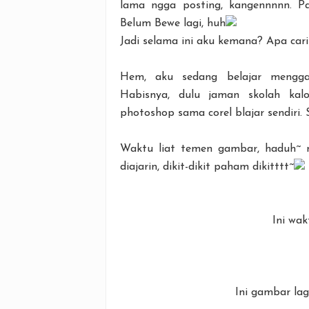
lama ngga posting, kangennnnn. Pa
Belum Bewe lagi, huh
Jadi selama ini aku kemana? Apa cari
Hem, aku sedang belajar menggam
Habisnya, dulu jaman skolah kal
photoshop sama corel blajar sendiri. 
Waktu liat temen gambar, haduh~ n
diajarin, dikit-dikit paham dikitttt~
Ini wa
Ini gambar lag