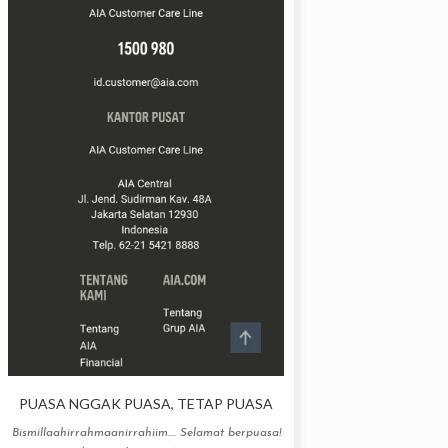
PUASA NGGAK PUASA, TETAP PUASA
Bismillaahirrahmaanirrahiim.... Selamat berpuasa!