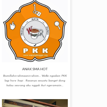
ANAK SMA HOT
Bismillahirrahmaanirrahiim…. WeBe ngadain PKK
lagi hore :hepi . Rasanya sesuatu banget dong
kalau seorang aku nggak ikut ngeramaiin....