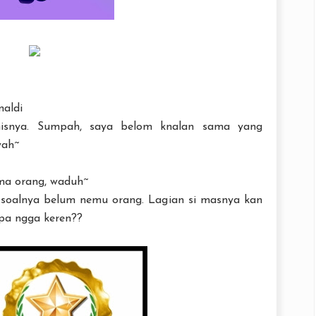
naldi
isnya. Sumpah, saya belom knalan sama yang
yah~
ma orang, waduh~
 soalnya belum nemu orang. Lagian si masnya kan
apa ngga keren??