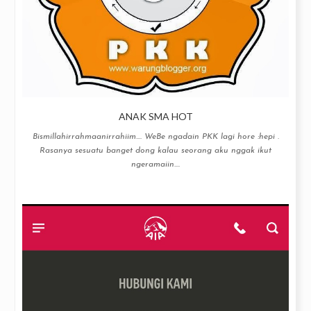
ANAK SMA HOT
Bismillahirrahmaanirrahiim…. WeBe ngadain PKK lagi hore :hepi .
Rasanya sesuatu banget dong kalau seorang aku nggak ikut
ngeramaiin....