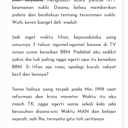
lihat boyband
menghadiri acara puncak KTT
keamanan nuklir. Disana, beliau memberikan
pidato dan berdiskusi tentang terorismen nuklir.
Wuih, keren banget deh :waduh
Jadi inget waktu Irfan, keponakanku yang
umurnya 7 tahun ngomel-ngomel karena di TV
isinya cuma kenaikan BBM. Padahal aku sedikit
yakin, dia tuh paling ngga ngerti apa itu kenaikan
BBM. Si Irfan aja risau, apalagi buruh, rakyat
kecil dan lainnya?
Sama halnya yang terjadi pada Mei 1998 saat
reformasi dan krisis moneter. Waktu itu aku
masih TK, ngga ngerti sama sekali kalo ada
kerusuhan disana-sini. Waktu MAN dan belajar
sejarah, nah lho, ternyata gitu toh ceritanya.