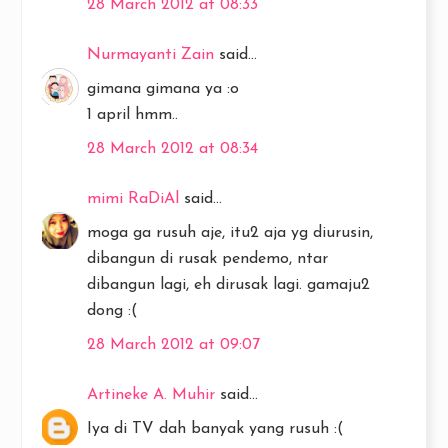
28 March 2012 at 08:33
Nurmayanti Zain
said...
gimana gimana ya :o
1 april hmm..
28 March 2012 at 08:34
mimi RaDiAl
said...
moga ga rusuh aje, itu2 aja yg diurusin,
dibangun di rusak pendemo, ntar
dibangun lagi, eh dirusak lagi. gamaju2
dong :(
28 March 2012 at 09:07
Artineke A. Muhir
said...
Iya di TV dah banyak yang rusuh :(