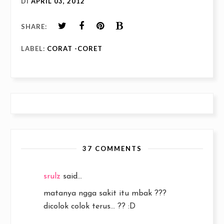
DI
APRIL 03, 2012
SHARE:
LABEL:
CORAT -CORET
37 COMMENTS
srulz
said...
matanya ngga sakit itu mbak ???
dicolok colok terus... ?? :D