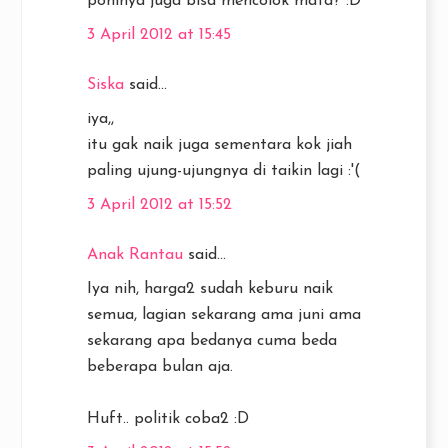
poninya juga bisa mencolok mata? :D
3 April 2012 at 15:45
Siska
said...
iya,,
itu gak naik juga sementara kok jiah
paling ujung-ujungnya di taikin lagi :'(
3 April 2012 at 15:52
Anak Rantau
said...
Iya nih, harga2 sudah keburu naik
semua, lagian sekarang ama juni ama
sekarang apa bedanya cuma beda
beberapa bulan aja.
Huft.. politik coba2 :D