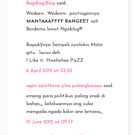
BagiBagiBlog
said...
Wedeew.. Wedeww.. postingannya
MANTAAAFFFF BANGEET
neh
Berdemo lewat
Ngeblog
!!!
Bapak2nya Sampek
nyolokin Mata
gitu... lucuu deh...
I Like it.. Hwehehee PizZZ
6 April 2012 at 03:20
agen xamthone plus palangkaraya
said...
emang para politikus paling enak di
bahas,,,, kelakuannya ang suka
mengada-ngada bikin ane ketawa,,,
10 June 2012 at 09:37