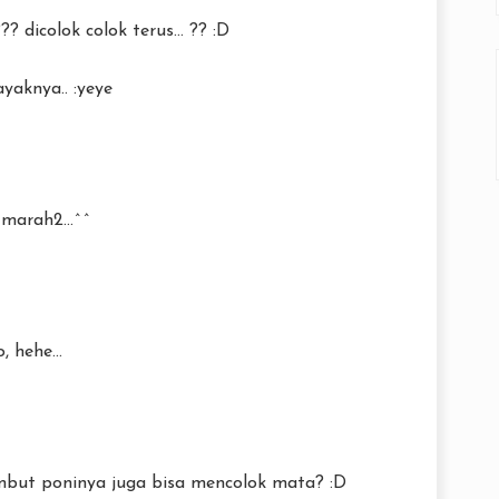
 dicolok colok terus... ?? :D
yaknya.. :yeye
 marah2...^^
 hehe...
mbut poninya juga bisa mencolok mata? :D