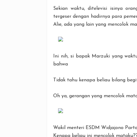
Sekian waktu, ditelevisi isinya or
tergeser dengan hadirnya para peme
Alie, ada yang lain yang mencolok m
Ini nih, si bapak Marzuki yang wak
bahwa
KORUPTOR ITU PENYAKIT
Tidak tahu kenapa beliau bilang be
Oh ya, gerangan yang mencolok mataku 
Wakil menteri ESDM Widjajono Part
Kenapa beliau ini mencolok mataku??