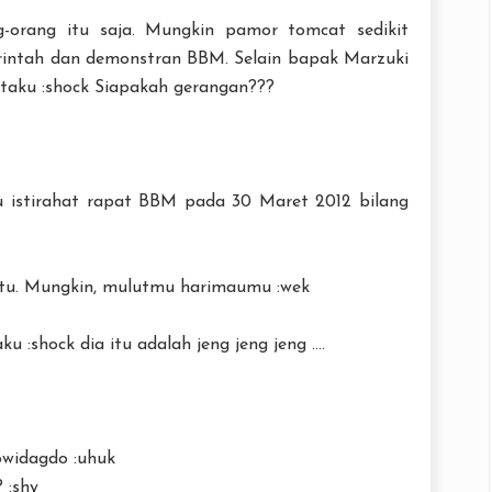
ang-orang itu saja. Mungkin pamor tomcat sedikit
rintah dan demonstran BBM. Selain bapak Marzuki
ataku :shock Siapakah gerangan???
tu istirahat rapat BBM pada 30 Maret 2012 bilang
NYA RAKYAT
gitu. Mungkin, mulutmu harimaumu :wek
:shock dia itu adalah jeng jeng jeng ....
owidagdo :uhuk
 :shy