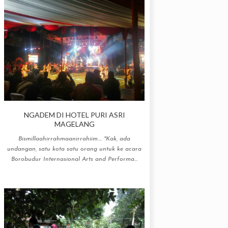
NGADEM DI HOTEL PURI ASRI
MAGELANG
Bismillaahirrahmaanirrahiim.... "Kak, ada
undangan, satu kota satu orang untuk ke acara
Borobudur Internasional Arts and Performa...