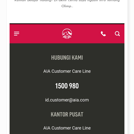
Rumah Belajar Ilalang? Di akhir cerita saya ngasih info tentang
Olimp...