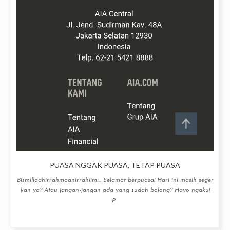
PUASA NGGAK PUASA, TETAP PUASA
Bismillaahirrahmaanirrahiim.... Selamat berpuasa! Hari ini masih seger
kan ya? Atau jangan-jangan ada yang sudah bolong? Hayo ngaku!
P...