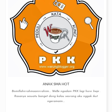
ANAK SMA HOT
Bismillahirrahmaanirrahiim…. WeBe ngadain PKK lagi hore :hepi .
Rasanya sesuatu banget dong kalau seorang aku nggak ikut
ngeramaiin....