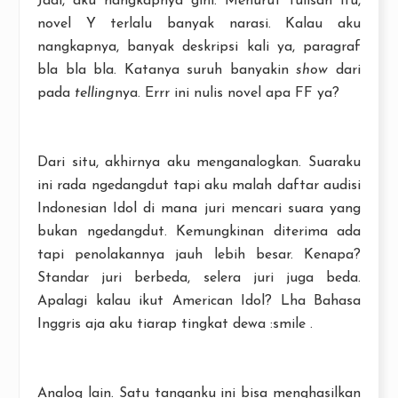
Jadi, aku nangkapnya gini. Menurut tulisan itu,
novel Y terlalu banyak narasi. Kalau aku
nangkapnya, banyak deskripsi kali ya, paragraf
bla bla bla. Katanya suruh banyakin
show
dari
pada
telling
nya. Errr ini nulis novel apa FF ya?
Dari situ, akhirnya aku menganalogkan. Suaraku
ini rada ngedangdut tapi aku malah daftar audisi
Indonesian Idol di mana juri mencari suara yang
bukan ngedangdut. Kemungkinan diterima ada
tapi penolakannya jauh lebih besar. Kenapa?
Standar juri berbeda, selera juri juga beda.
Apalagi kalau ikut American Idol? Lha Bahasa
Inggris aja aku tiarap tingkat dewa :smile .
Analog lain. Satu tanganku ini bisa menghasilkan