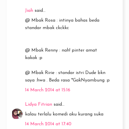
Jiah
said...
@ Mbak Rosa : intinya bahas beda
standar mbak ckckkc
@ Mbak Renny : nah! pinter amat
kakak :p
@ Mbak Ririe : standar istri Dude bkn
saya :hwa . Beda rasa *GakNyambung :p
14 March 2014 at 15:16
Lidya Fitrian
said...
kalau terlalu komedi aku kurang suka
14 March 2014 at 17:40