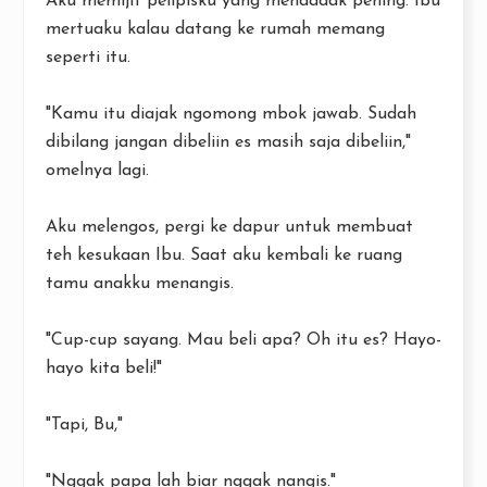
Aku memijit pelipisku yang mendadak pening. Ibu
mertuaku kalau datang ke rumah memang
seperti itu.
"Kamu itu diajak ngomong mbok jawab. Sudah
dibilang jangan dibeliin es masih saja dibeliin,"
omelnya lagi.
Aku melengos, pergi ke dapur untuk membuat
teh kesukaan Ibu. Saat aku kembali ke ruang
tamu anakku menangis.
"Cup-cup sayang. Mau beli apa? Oh itu es? Hayo-
hayo kita beli!"
"Tapi, Bu,"
"Nggak papa lah biar nggak nangis."