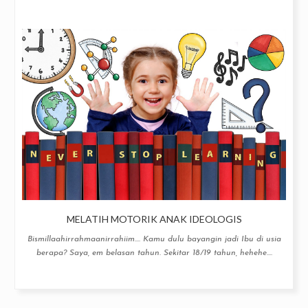
MELATIH MOTORIK ANAK IDEOLOGIS
Bismillaahirrahmaanirrahiim.... Kamu dulu bayangin jadi Ibu di usia
berapa? Saya, em belasan tahun. Sekitar 18/19 tahun, hehehe....