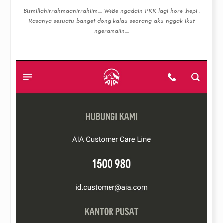
Bismillahirrahmaanirrahiim…. WeBe ngadain PKK lagi hore :hepi .
Rasanya sesuatu banget dong kalau seorang aku nggak ikut
ngeramaiin....