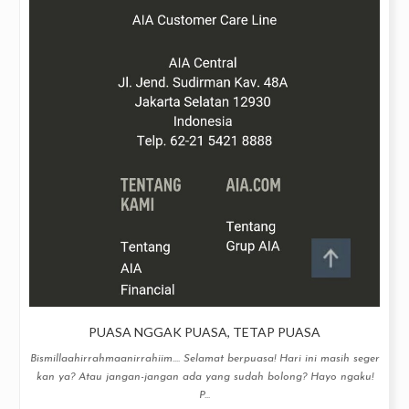
PUASA NGGAK PUASA, TETAP PUASA
Bismillaahirrahmaanirrahiim.... Selamat berpuasa! Hari ini masih seger
kan ya? Atau jangan-jangan ada yang sudah bolong? Hayo ngaku!
P...