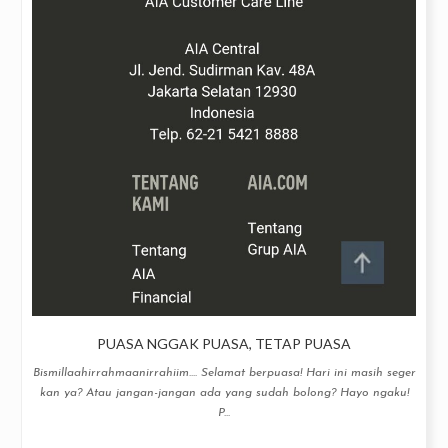
PUASA NGGAK PUASA, TETAP PUASA
Bismillaahirrahmaanirrahiim.... Selamat berpuasa! Hari ini masih seger
kan ya? Atau jangan-jangan ada yang sudah bolong? Hayo ngaku!
P...