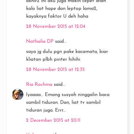
akhir2 ini aku juga makin cepet lelah
kalo liat hape dan leptop lama2,
kayaknya faktor U deh haha
28 November 2015 at 12:04
Nathalia DP
said...
saya jg dulu pgn pake kacamata, biar
kliatan plbh pinter hihihi
28 November 2015 at 12:35
Ria Rochma
said...
Iyaaaa... Emang susyah ninggalin baca
sambil tiduran. Dan, liat tv sambil
tiduran juga. Errr...
2 December 2015 at 20:11