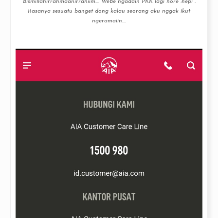
Bismillahirrahmaanirrahiim…. WeBe ngadain PKK lagi hore :hepi .
Rasanya sesuatu banget dong kalau seorang aku nggak ikut
ngeramaiin....