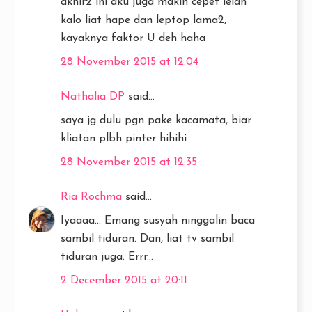
akhir2 ini aku juga makin cepet lelah
kalo liat hape dan leptop lama2,
kayaknya faktor U deh haha
28 November 2015 at 12:04
Nathalia DP
said...
saya jg dulu pgn pake kacamata, biar
kliatan plbh pinter hihihi
28 November 2015 at 12:35
Ria Rochma
said...
Iyaaaa... Emang susyah ninggalin baca
sambil tiduran. Dan, liat tv sambil
tiduran juga. Errr...
2 December 2015 at 20:11