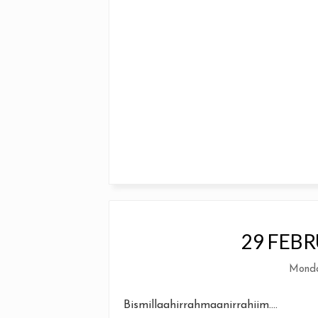
29 FEBR
Monda
Bismillaahirrahmaanirrahiim....