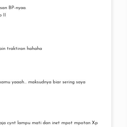
isan BP-nyaa.
 II
tain traktiran hahaha
amu yaaah... maksudnya biar sering saya
aja cynt lampu mati dan inet mpot mpotan Xp