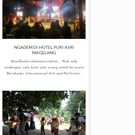
NGADEM DI HOTEL PURI ASRI
MAGELANG
Bismillaahirrahmaanirrahiim.... "Kak, ada
undangan, satu kota satu orang untuk ke acara
Borobudur Internasional Arts and Performa...