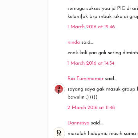
semoga sukses yaa jd PIC di ar
kelom[ok brp mbak...aku di grup
1 March 2016 at 12:46
ninda
said...
enak kali yaa gak sering dimin
1 March 2016 at 14:54
Ria Tumimomor
said...
sayang saya gak masuk group k
bawelin :)))))
2 March 2016 at 11:48
Dannesya
said...
masalah hidupmu masih sama 