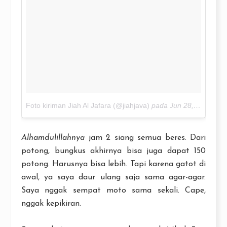
Foto kiriman Jiah Al Jafara (@jiahjava)
pada
Jun 28, 2016 pada 4:52 PDT
Alhamdulillahnya
jam 2 siang semua beres. Dari
potong, bungkus akhirnya bisa juga dapat 150
potong. Harusnya bisa lebih. Tapi karena gatot di
awal, ya saya daur ulang saja sama agar-agar.
Saya nggak sempat moto sama sekali. Cape,
nggak kepikiran.