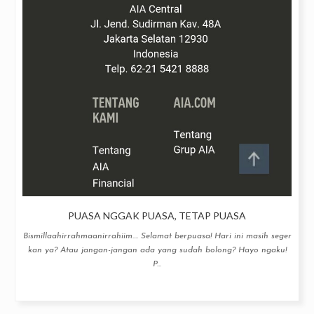
PUASA NGGAK PUASA, TETAP PUASA
Bismillaahirrahmaanirrahiim.... Selamat berpuasa! Hari ini masih seger
kan ya? Atau jangan-jangan ada yang sudah bolong? Hayo ngaku!
P...