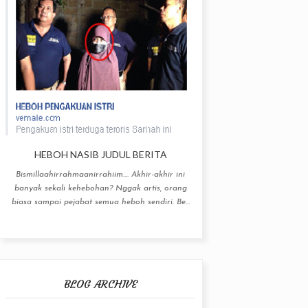
HEBOH NASIB JUDUL BERITA
Bismillaahirrahmaanirrahiim.... Akhir-akhir ini
banyak sekali kehebohan? Nggak artis, orang
biasa sampai pejabat semua heboh sendiri. Be...
BLOG ARCHIVE