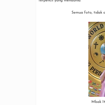
terpencil yang mendunia.
Semua foto, tidak 
Mbak It