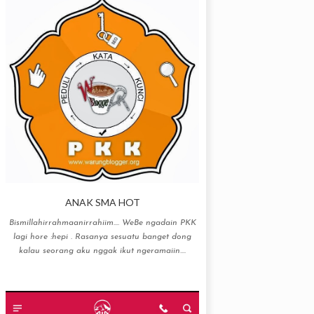
ANAK SMA HOT
Bismillahirrahmaanirrahiim…. WeBe ngadain PKK
lagi hore :hepi . Rasanya sesuatu banget dong
kalau seorang aku nggak ikut ngeramaiin....