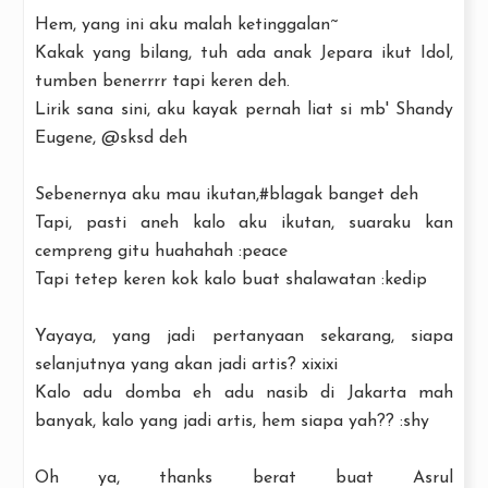
Hem, yang ini aku malah ketinggalan~
Kakak yang bilang, tuh ada anak Jepara ikut Idol,
tumben benerrrr tapi keren deh.
Lirik sana sini, aku kayak pernah liat si mb' Shandy
Eugene, @sksd deh
Sebenernya aku mau ikutan,#blagak banget deh
Tapi, pasti aneh kalo aku ikutan, suaraku kan
cempreng gitu huahahah :peace
Tapi tetep keren kok kalo buat shalawatan :kedip
Yayaya, yang jadi pertanyaan sekarang, siapa
selanjutnya yang akan jadi artis? xixixi
Kalo adu domba eh adu nasib di Jakarta mah
banyak, kalo yang jadi artis, hem siapa yah?? :shy
Oh ya, thanks berat buat Asrul