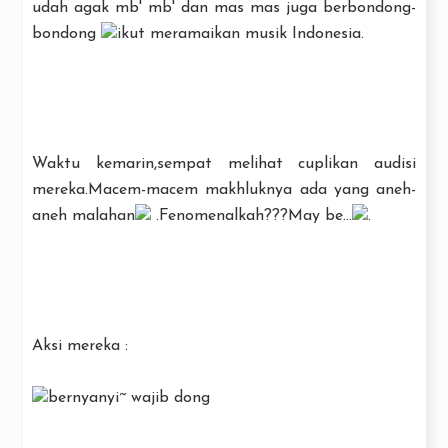
udah agak mb' mb' dan mas mas juga berbondong-
bondong
ikut meramaikan musik Indonesia.
Waktu kemarin,sempat melihat cuplikan audisi
mereka.Macem-macem makhluknya ada yang aneh-
aneh malahan
.Fenomenalkah???May be...
.
Aksi mereka :
bernyanyi~ wajib dong