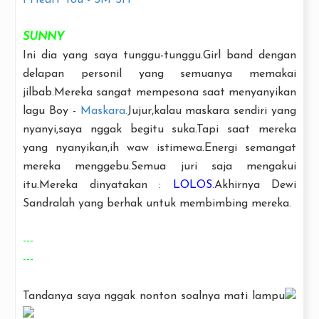
SUNNY
Ini dia yang saya tunggu-tunggu.Girl band dengan
delapan personil yang semuanya memakai
jilbab.Mereka sangat mempesona saat menyanyikan
lagu Boy -
Maskara
.
Jujur,kalau maskara sendiri yang
nyanyi,saya nggak begitu suka.Tapi saat mereka
yang nyanyikan,ih waw istimewa.Energi semangat
mereka menggebu.Semua juri saja mengakui
itu.
Mereka dinyatakan :
LOLOS.
Akhirnya Dewi
Sandralah yang berhak untuk membimbing mereka.
---
---
Tandanya saya nggak nonton soalnya mati lampu