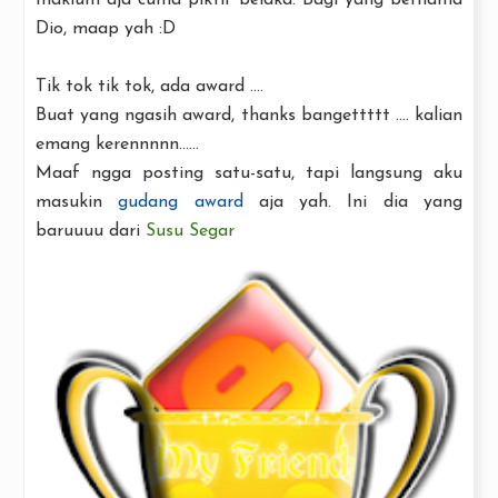
maklum aja cuma piktif belaka. Bagi yang bernama
Dio, maap yah :D
Tik tok tik tok, ada award ....
Buat yang ngasih award, thanks bangettttt .... kalian
emang kerennnnn......
Maaf ngga posting satu-satu, tapi langsung aku
masukin
gudang award
aja yah. Ini dia yang
baruuuu dari
Susu Segar