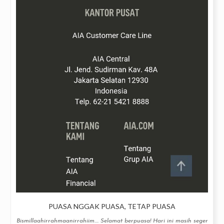
PUASA NGGAK PUASA, TETAP PUASA
Bismillaahirrahmaanirrahiim.... Selamat berpuasa! Hari ini masih seger