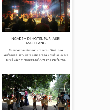
NGADEM DI HOTEL PURI ASRI
MAGELANG
Bismillaahirrahmaanirrahiim.... "Kak, ada
undangan, satu kota satu orang untuk ke acara
Borobudur Internasional Arts and Performa...