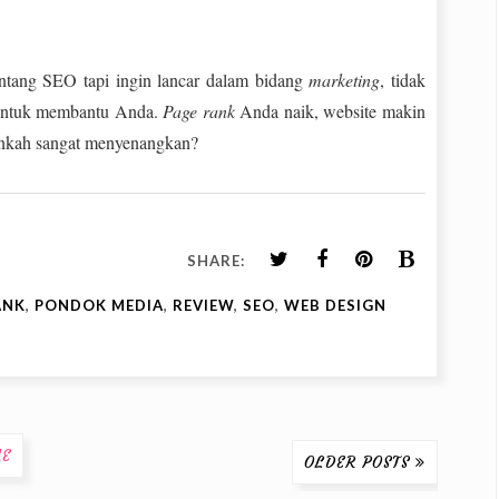
ntang SEO tapi ingin lancar dalam bidang
marketing
, tidak
untuk membantu Anda.
Page rank
Anda naik, website makin
ankah sangat menyenangkan?
SHARE:
ANK
,
PONDOK MEDIA
,
REVIEW
,
SEO
,
WEB DESIGN
E
OLDER POSTS