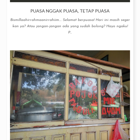
PUASA NGGAK PUASA, TETAP PUASA
Bismillaahirrahmaanirrahiim.... Selamat berpuasa! Hari ini masih seger
kan ya? Atau jangan-jangan ada yang sudah bolong? Hayo ngaku!
P...