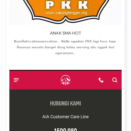
ANAK SMA HOT
Bismillahirrahmaanirrahiim…. WeBe ngadain PKK lagi hore :hepi .
Rasanya sesuatu banget dong kalau seorang aku nggak ikut
ngeramaiin....