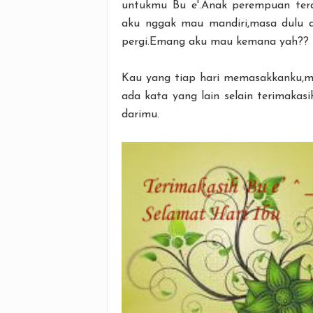
untukmu Bu e'.Anak perempuan tera
aku nggak mau mandiri,masa dulu a
pergi.Emang aku mau kemana yah??
Kau yang tiap hari memasakkanku,men
ada kata yang lain selain terimakas
darimu.