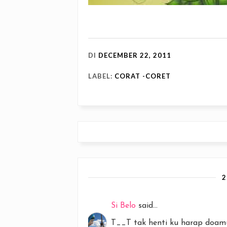
DI
DECEMBER 22, 2011
LABEL:
CORAT -CORET
Si Belo
said...
T__T tak henti ku harap doamu