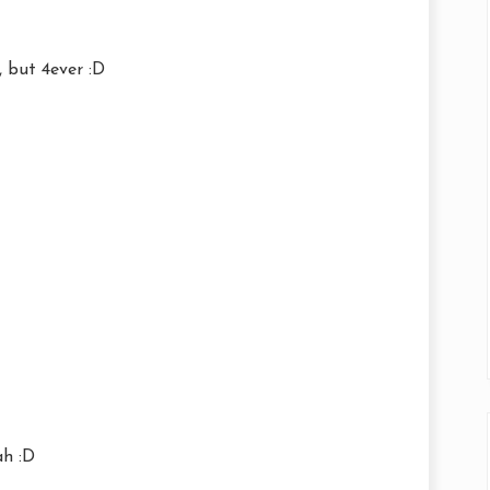
, but 4ever :D
ah :D