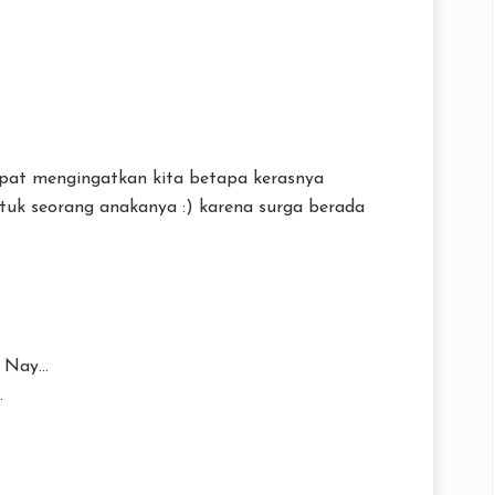
apat mengingatkan kita betapa kerasnya
ntuk seorang anakanya :) karena surga berada
Nay...
.