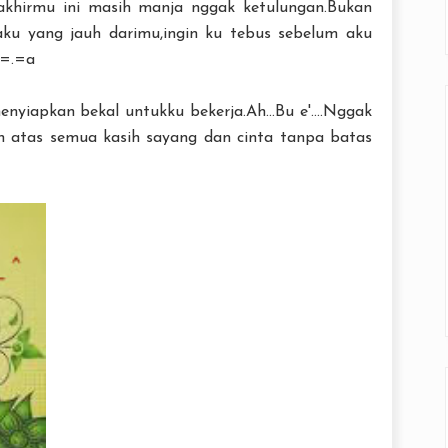
khirmu ini masih manja nggak ketulungan.Bukan
ku yang jauh darimu,ingin ku tebus sebelum aku
 =.=a
yiapkan bekal untukku bekerja.Ah...Bu e'....Nggak
ih atas semua kasih sayang dan cinta tanpa batas