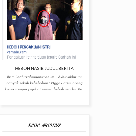
HEBOH NASIB JUDUL BERITA
Bismillaahirrahmaanirrahiim.... Akhir-akhir ini
banyak sekali kehebohan? Nggak artis, orang
biasa sampai pejabat semua heboh sendiri. Be...
BLOG ARCHIVE