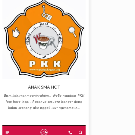
ANAK SMA HOT
Bismillahirrahmaanirrahiim…. WeBe ngadain PKK
lagi hore :hepi . Rasanya sesuatu banget dong
kalau seorang aku nggak ikut ngeramaiin....