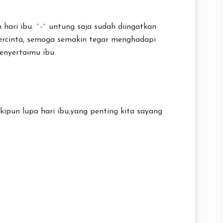
hari ibu. ^-^ untung saja sudah diingatkan
ercinta, semoga semakin tegar menghadapi
enyertaimu ibu.
eskipun lupa hari ibu,yang penting kita sayang