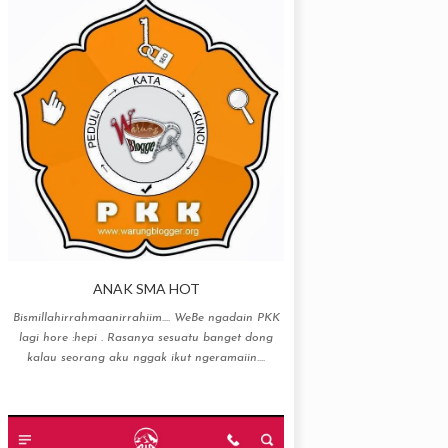
ANAK SMA HOT
Bismillahirrahmaanirrahiim…. WeBe ngadain PKK
lagi hore :hepi . Rasanya sesuatu banget dong
kalau seorang aku nggak ikut ngeramaiin....