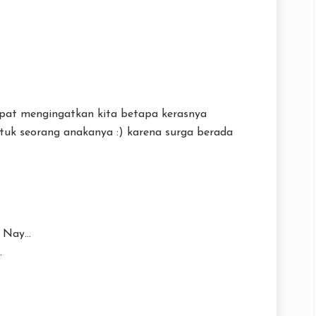
apat mengingatkan kita betapa kerasnya
ntuk seorang anakanya :) karena surga berada
Nay...
.