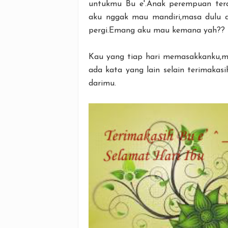
untukmu Bu e'.Anak perempuan tera
aku nggak mau mandiri,masa dulu a
pergi.Emang aku mau kemana yah??
Kau yang tiap hari memasakkanku,men
ada kata yang lain selain terimakas
darimu.