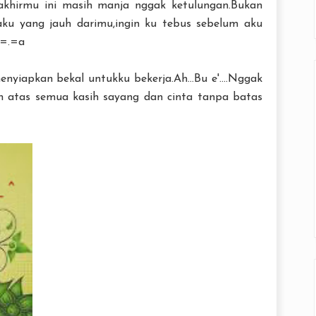
khirmu ini masih manja nggak ketulungan.Bukan
ku yang jauh darimu,ingin ku tebus sebelum aku
 =.=a
yiapkan bekal untukku bekerja.Ah...Bu e'....Nggak
ih atas semua kasih sayang dan cinta tanpa batas