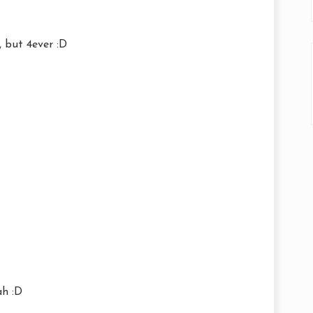
, but 4ever :D
ah :D