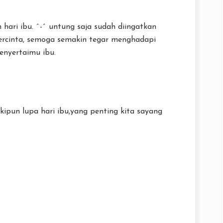
hari ibu. ^-^ untung saja sudah diingatkan
ercinta, semoga semakin tegar menghadapi
enyertaimu ibu.
eskipun lupa hari ibu,yang penting kita sayang