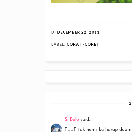
DI
DECEMBER 22, 2011
LABEL:
CORAT -CORET
Si Belo
said...
T__T tak henti ku harap doamu