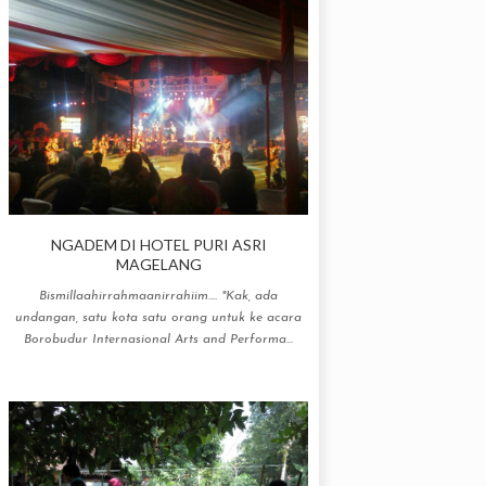
NGADEM DI HOTEL PURI ASRI
MAGELANG
Bismillaahirrahmaanirrahiim.... "Kak, ada
undangan, satu kota satu orang untuk ke acara
Borobudur Internasional Arts and Performa...