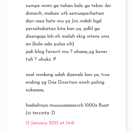
sumpe mimi ga tahan kalo ga tebar iler
dimarih, makasi utk semuaperhatian
dan rasa hate mu ya Jiiii..indah bgd
persahabatan kita kan ya, pdhl ga
disengaja loh eh malah skrg intens sms
an {kalo ada pulsa sih]
jadi blog favorit mu ? ahaaa,,yg bener
tuh ? uhukz :P
soal rendang udah dijawab kan ya, trus
ending yg One Direction onoh paling
sukaaaa,
hadiahnya muuuuaaaaccch 1000x Buat
Jiii tercinta :D
13 January 2013 at 14:41