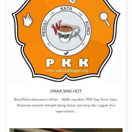
ANAK SMA HOT
Bismillahirrahmaanirrahiim…. WeBe ngadain PKK lagi hore :hepi .
Rasanya sesuatu banget dong kalau seorang aku nggak ikut
ngeramaiin....