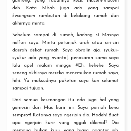
ganteng, yang tubuhnya kecil, macem-macem
deh. Kata Mbah juga ada yang sampai
kesengsem
rambutan di belakang rumah dan
akhirnya minta.
Sebelum sampai di rumah, kadang si Masnya
nelfon saya. Minta petunjuk arah atau ciri-ciri
daerah dekat rumah. Saya obrolin aja, syukur-
syukur ada yang nyantol, penasaran sama saya
lalu apel malam minggu #Eh, hehehe. Saya
seneng akhirnya mereka menemukan rumah saya,
hihi. Ya maksudnya paketan saya kan selamat
sampai tujuan.
Dari semua kesenangan itu ada juga hal yang
gemesin dari Mas kurir ini. Saya pernah kena
semprot! Katanya saya ngerjain dia. Hadeh! Buat
apa ngerjain kurir yang nggak dikenal? Dia
memang bukan kurir yang biasa nganter sih.