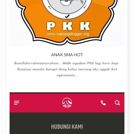
ANAK SMA HOT
Bismillahirrahmaanirrahiim…. WeBe ngadain PKK lagi hore :hepi .
Rasanya sesuatu banget dong kalau seorang aku nggak ikut
ngeramaiin....