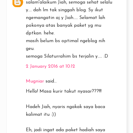
salam'alaikum Jiah, semoga sehat selalu
y.... dah lm tak singgah blog. Sy ikut
ngemangatin aj y Jiah..... Selamat lah
pokonya atas banyak paket yg mu
dptkan. hehe.
masih belum bs optimal ngeblog nih
geu.
semoga Silaturrahim bs terjalin y..... :D
2 January 2016 at 10:12
Mugniar
said...
Hello! Masa kurir takut nyasar???!!!
Hadeh Jiah, nyaris ngakak saya baca
kalimat itu :))
Eh, jadi ingat ada paket hadiah saya