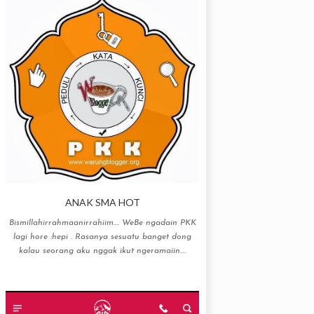
ANAK SMA HOT
Bismillahirrahmaanirrahiim…. WeBe ngadain PKK
lagi hore :hepi . Rasanya sesuatu banget dong
kalau seorang aku nggak ikut ngeramaiin....