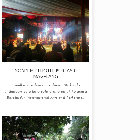
NGADEM DI HOTEL PURI ASRI
MAGELANG
Bismillaahirrahmaanirrahiim.... "Kak, ada
undangan, satu kota satu orang untuk ke acara
Borobudur Internasional Arts and Performa...