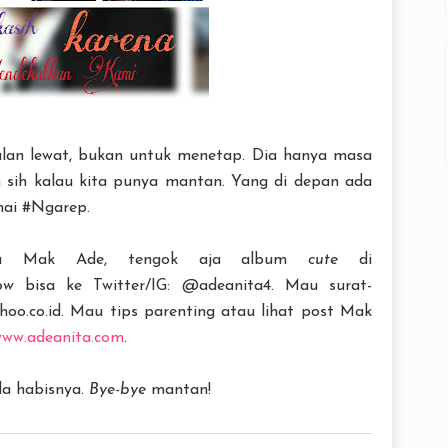
lan lewat, bukan untuk menetap. Dia hanya masa
ah sih kalau kita punya mantan. Yang di depan ada
hai #Ngarep.
nya Mak Ade, tengok aja album
cute
di
ow
bisa ke Twitter/IG: @adeanita4. Mau surat-
oo.co.id. Mau tips parenting atau lihat post Mak
ww.adeanita.com
.
a habisnya.
Bye-bye
mantan!