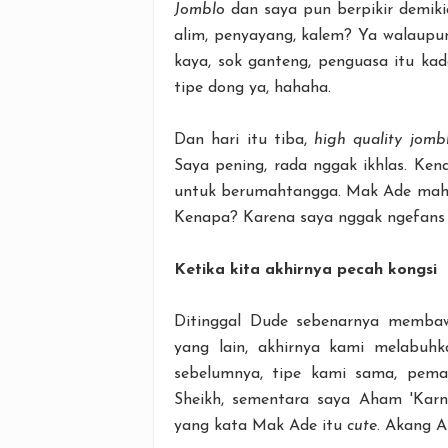
Jomblo
dan saya pun berpikir demikia
alim, penyayang, kalem? Ya walaupu
kaya, sok ganteng, penguasa itu kad
tipe dong ya, hahaha.
Dan hari itu tiba,
high quality jomb
Saya pening, rada nggak ikhlas. Ken
untuk berumahtangga. Mak Ade mah he
Kenapa? Karena saya nggak ngefans sa
Ketika kita akhirnya pecah kongsi
Ditinggal Dude sebenarnya memba
yang lain, akhirnya kami melabuh
sebelumnya, tipe kami sama, pema
Sheikh, sementara saya Aham 'Karn
yang kata Mak Ade itu
cute
. Akang A