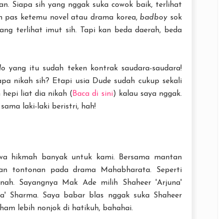
n. Siapa sih yang nggak suka cowok baik, terlihat
n pas ketemu novel atau drama korea,
badboy
sok
ang terlihat imut sih. Tapi kan beda daerah, beda
lo
yang itu sudah teken kontrak saudara-saudara!
apa nikah sih? Etapi usia Dude sudah cukup sekali
pi liat dia nikah (
Baca di sini
) kalau saya nggak.
ma laki-laki beristri, hah!
wa hikmah banyak untuk kami. Bersama mantan
kan tontonan pada drama Mahabharata. Seperti
nah. Sayangnya Mak Ade milih Shaheer 'Arjuna'
a' Sharma. Saya babar blas nggak suka Shaheer
ham lebih nonjok di hatikuh, bahahai.