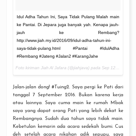
Idul Adha Tahun Ini, Saya Tidak Pulang Malah main
ke Pantai. Di Jepara juga banyak yah. Kenapa jauh-
jauh ke Rembang?
http://www.jiah.my.id/2016/09/idul-adha-tahun-ini-
saya-tidak-pulang.html #Pantai #IdulAdha
#Rembang #Jateng #Jalan2 #KarangJahe
Foto kiriman Jiah Al Jafara (@jiahjava) pada
Sep 12, 2016 pada 6:17 PDT
Jalan-jalan dong! #Tuing2. Saya pergi ke Pati dari
tanggal 7 September 2016. Bukan karena kerja
atau lainnya. Saya cuma main ke rumah Mbak
saya yang dapat orang Pati yang lebih dekat ke
Rembangnya. Sudah dua tahun saya tidak main.
Kebetulan kemarin ada acara sedekah bumi. Cus
deh setelah acara nikahan adik sepupu, saya