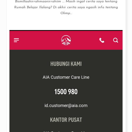
Bismillaahirrahmaanirrahiim .... Masih ingat cerita saya tentang
Rumah Belajar Ilalang? Di akhir cerita saya ngasih info tentang
Olimp...