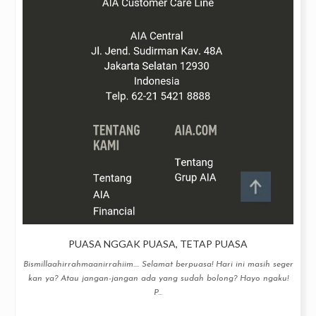
PUASA NGGAK PUASA, TETAP PUASA
Bismillaahirrahmaanirrahiim.... Selamat berpuasa! Hari ini masih seger
kan ya? Atau jangan-jangan ada yang sudah bolong? Hayo ngaku!
P...