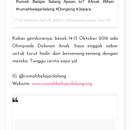
Rumah Belajar Ilalang Apaan tu? #Anak #Main
#rumahbelajarilalang #Dongeng #Jepara
Foto kiriman Jiah Al Jafara (@jiahjava) pada
Sep 16, 2016 pada 4:11 PDT
Kabar gembiranya, besok 14-15 Oktober 2016 ada
Olimpiade Dolanan Anak. Saya enggak sabar
untuk turut hadir dan bersenang-senang dengan
mereka. Tunggu cerita saya ya!
IG: @rumahbelajarilalang
Website:
www.rumahbelajarilalang.org