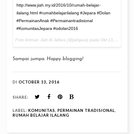
http://www.jiah.my.id/2016/10/rumah-belajar-
ilalang.html #rumahbelajarilalang #Jepara #Dolan
#PermainanAnak #Permainantradisional
#KomunitasJepara #odolan2016
Foto kiriman Jiah Al Jafara (@jiahjava) pada
Okt 13, 2016 pada 6:46 PDT
Sampai jumpa.
Happy blogging!
DI
OCTOBER 13, 2016
SHARE:
LABEL:
KOMUNITAS
,
PERMAINAN TRADISIONAL
,
RUMAH BELAJAR ILALANG