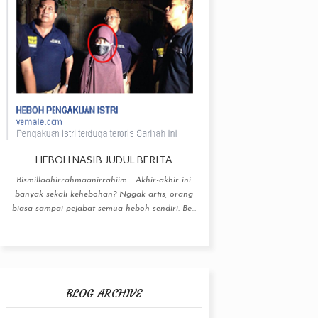
HEBOH NASIB JUDUL BERITA
Bismillaahirrahmaanirrahiim.... Akhir-akhir ini
banyak sekali kehebohan? Nggak artis, orang
biasa sampai pejabat semua heboh sendiri. Be...
BLOG ARCHIVE