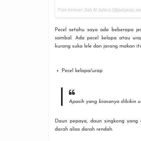
Foto kiriman Jiah Al Jafara (@jiahjava) p
Pecel setahu saya ada beberapa je
sambal. Ada pecel kelapa atau ura
kurang suka lele dan jarang makan itu
Pecel kelapa/urap
Apasih yang biasanya dibikin u
Daun pepaya, daun singkong yang d
darah alias darah rendah.