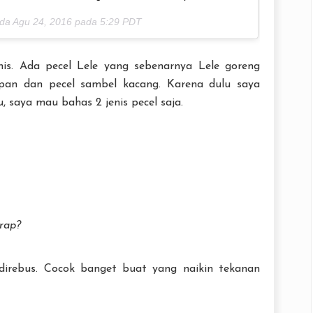
ada
Agu 24, 2016 pada 5:29 PDT
nis. Ada pecel Lele yang sebenarnya Lele goreng
pan dan pecel sambel kacang. Karena dulu saya
, saya mau bahas 2 jenis pecel saja.
rap?
irebus. Cocok banget buat yang naikin tekanan