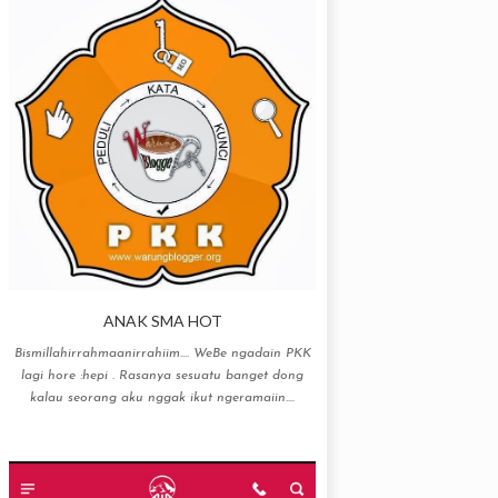
ANAK SMA HOT
Bismillahirrahmaanirrahiim…. WeBe ngadain PKK
lagi hore :hepi . Rasanya sesuatu banget dong
kalau seorang aku nggak ikut ngeramaiin....