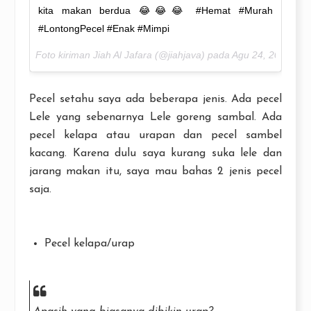
kita makan berdua 😂😂😂 #Hemat #Murah
#LontongPecel #Enak #Mimpi
Foto kiriman Jiah Al Jafara (@jiahjava) pada
Agu 24, 2016 pad
Pecel setahu saya ada beberapa jenis. Ada pecel
Lele yang sebenarnya Lele goreng sambal. Ada
pecel kelapa atau urapan dan pecel sambel
kacang. Karena dulu saya kurang suka lele dan
jarang makan itu, saya mau bahas 2 jenis pecel
saja.
Pecel kelapa/urap