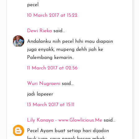
pecel
10 March 2017 at 15:22
Dewi Rieka
said...
Andalanku niih pecel hihi mau diapain
juga enyakk, mupeng dehh jiah ke
Palembang kemarin..
11 March 2017 at 02:56
Wuri Nugraeni
said...
jadi lapeeer
13 March 2017 at 15:11
Lily Kanaya - www.Glowlicious.Me
said...
Pecel Ayam buat setiap hari dijadiin