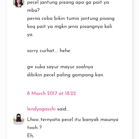
pecel jantung pisang apa ga pait ya
mba?
perna coba bikin tumis jantung pisang
koq pait ya mgkn jenis pisangnya kali
ya.
sorry curhat.... hehe
gw suka sayur mayur soalnya
dibikin pecel paling gampang kan.
8 March 2017 at 18:22
lendyagasshi
said...
Lhoo..ternyata pecel itu banyak maunya
tooh..?
Eh,