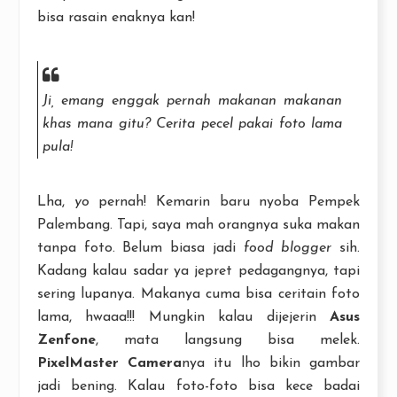
bisa rasain enaknya kan!
Ji, emang enggak pernah makanan makanan
khas mana gitu? Cerita pecel pakai foto lama
pula!
Lha,
yo
pernah! Kemarin baru nyoba Pempek
Palembang. Tapi, saya mah orangnya suka makan
tanpa foto. Belum biasa jadi
food blogger
sih.
Kadang kalau sadar ya jepret pedagangnya, tapi
sering lupanya. Makanya cuma bisa ceritain foto
lama, hwaaa!!! Mungkin kalau dijejerin
Asus
Zenfone
, mata langsung bisa melek.
PixelMaster Camera
nya itu lho bikin gambar
jadi bening. Kalau foto-foto bisa kece badai