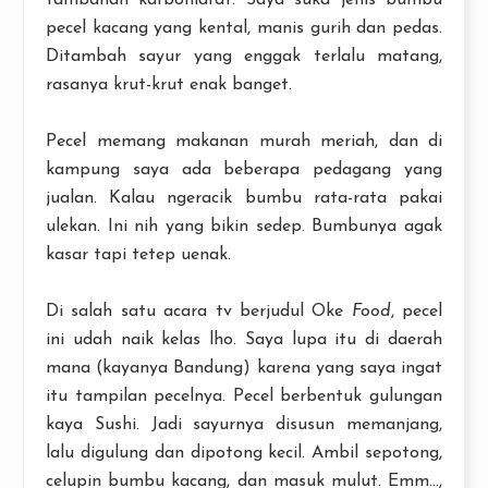
tambahan karbohidrat. Saya suka jenis bumbu
pecel kacang yang kental, manis gurih dan pedas.
Ditambah sayur yang enggak terlalu matang,
rasanya krut-krut enak banget.
Pecel memang makanan murah meriah, dan di
kampung saya ada beberapa pedagang yang
jualan. Kalau ngeracik bumbu rata-rata pakai
ulekan. Ini nih yang bikin sedep. Bumbunya agak
kasar tapi tetep uenak.
Di salah satu acara tv berjudul Oke
Food
, pecel
ini udah naik kelas lho. Saya lupa itu di daerah
mana (kayanya Bandung) karena yang saya ingat
itu tampilan pecelnya. Pecel berbentuk gulungan
kaya Sushi. Jadi sayurnya disusun memanjang,
lalu digulung dan dipotong kecil. Ambil sepotong,
celupin bumbu kacang, dan masuk mulut. Emm...,