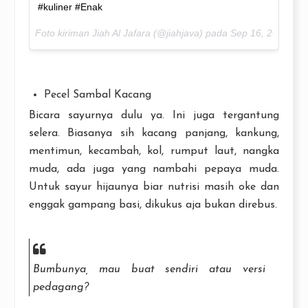
#kuliner #Enak
Foto kiriman Jiah Al Jafara (@jiahjava) pada
Sep 16, 2016 pa
Pecel Sambal Kacang
Bicara sayurnya dulu ya. Ini juga tergantung
selera. Biasanya sih kacang panjang, kankung,
mentimun, kecambah, kol, rumput laut, nangka
muda, ada juga yang nambahi pepaya muda.
Untuk sayur hijaunya biar nutrisi masih oke dan
enggak gampang basi, dikukus aja bukan direbus.
Bumbunya, mau buat sendiri atau versi
pedagang?