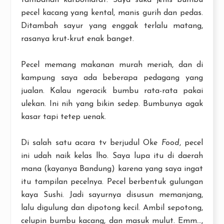
tambahan karbohidrat. Saya suka jenis bumbu
pecel kacang yang kental, manis gurih dan pedas.
Ditambah sayur yang enggak terlalu matang,
rasanya krut-krut enak banget.
Pecel memang makanan murah meriah, dan di
kampung saya ada beberapa pedagang yang
jualan. Kalau ngeracik bumbu rata-rata pakai
ulekan. Ini nih yang bikin sedep. Bumbunya agak
kasar tapi tetep uenak.
Di salah satu acara tv berjudul Oke
Food
, pecel
ini udah naik kelas lho. Saya lupa itu di daerah
mana (kayanya Bandung) karena yang saya ingat
itu tampilan pecelnya. Pecel berbentuk gulungan
kaya Sushi. Jadi sayurnya disusun memanjang,
lalu digulung dan dipotong kecil. Ambil sepotong,
celupin bumbu kacang, dan masuk mulut. Emm...,