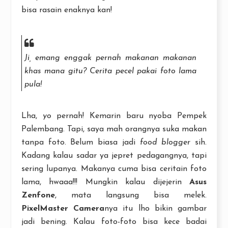
bisa rasain enaknya kan!
Ji, emang enggak pernah makanan makanan
khas mana gitu? Cerita pecel pakai foto lama
pula!
Lha,
yo
pernah! Kemarin baru nyoba Pempek
Palembang. Tapi, saya mah orangnya suka makan
tanpa foto. Belum biasa jadi
food blogger
sih.
Kadang kalau sadar ya jepret pedagangnya, tapi
sering lupanya. Makanya cuma bisa ceritain foto
lama, hwaaa!!! Mungkin kalau dijejerin
Asus
Zenfone
, mata langsung bisa melek.
PixelMaster Camera
nya itu lho bikin gambar
jadi bening. Kalau foto-foto bisa kece badai