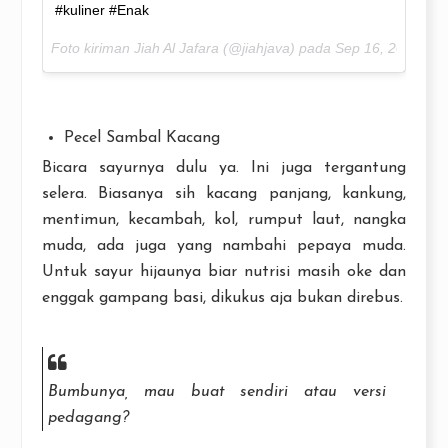
#kuliner #Enak
Foto kiriman Jiah Al Jafara (@jiahjava) pada
Sep 16, 2016 pa
Pecel Sambal Kacang
Bicara sayurnya dulu ya. Ini juga tergantung
selera. Biasanya sih kacang panjang, kankung,
mentimun, kecambah, kol, rumput laut, nangka
muda, ada juga yang nambahi pepaya muda.
Untuk sayur hijaunya biar nutrisi masih oke dan
enggak gampang basi, dikukus aja bukan direbus.
Bumbunya, mau buat sendiri atau versi
pedagang?