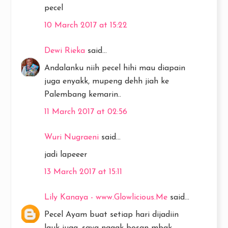
pecel
10 March 2017 at 15:22
Dewi Rieka
said...
Andalanku niih pecel hihi mau diapain
juga enyakk, mupeng dehh jiah ke
Palembang kemarin..
11 March 2017 at 02:56
Wuri Nugraeni
said...
jadi lapeeer
13 March 2017 at 15:11
Lily Kanaya - www.Glowlicious.Me
said...
Pecel Ayam buat setiap hari dijadiin