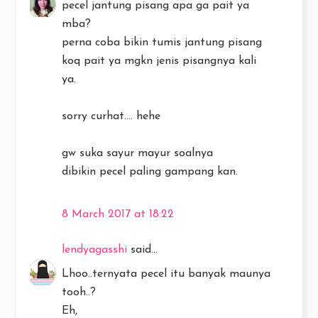
pecel jantung pisang apa ga pait ya
mba?
perna coba bikin tumis jantung pisang
koq pait ya mgkn jenis pisangnya kali
ya.
sorry curhat.... hehe
gw suka sayur mayur soalnya
dibikin pecel paling gampang kan.
8 March 2017 at 18:22
lendyagasshi
said...
Lhoo..ternyata pecel itu banyak maunya
tooh..?
Eh,