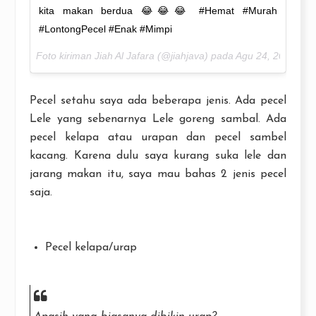
kita makan berdua 😂😂😂 #Hemat #Murah
#LontongPecel #Enak #Mimpi
Foto kiriman Jiah Al Jafara (@jiahjava) pada
Agu 24, 2016 pad
Pecel setahu saya ada beberapa jenis. Ada pecel
Lele yang sebenarnya Lele goreng sambal. Ada
pecel kelapa atau urapan dan pecel sambel
kacang. Karena dulu saya kurang suka lele dan
jarang makan itu, saya mau bahas 2 jenis pecel
saja.
Pecel kelapa/urap