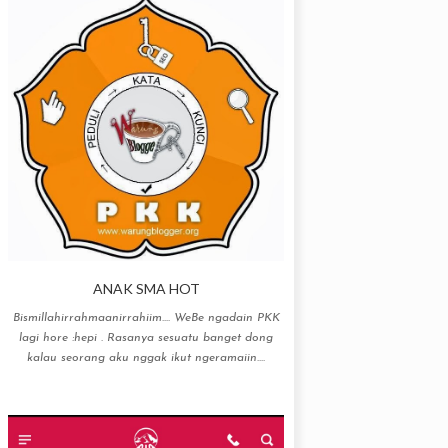
ANAK SMA HOT
Bismillahirrahmaanirrahiim…. WeBe ngadain PKK
lagi hore :hepi . Rasanya sesuatu banget dong
kalau seorang aku nggak ikut ngeramaiin....