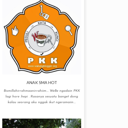
ANAK SMA HOT
Bismillahirrahmaanirrahiim…. WeBe ngadain PKK
lagi hore :hepi . Rasanya sesuatu banget dong
kalau seorang aku nggak ikut ngeramaiin....