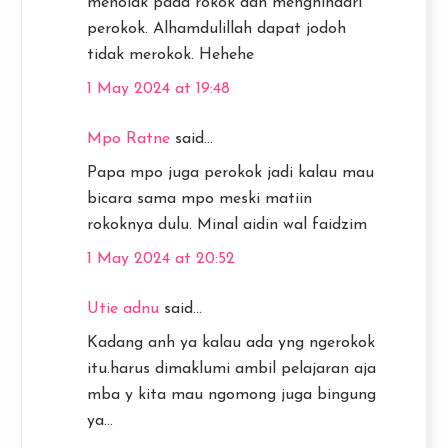
menolak pada rokok dan menghindari
perokok. Alhamdulillah dapat jodoh
tidak merokok. Hehehe
1 May 2024 at 19:48
Mpo Ratne
said...
Papa mpo juga perokok jadi kalau mau
bicara sama mpo meski matiin
rokoknya dulu. Minal aidin wal faidzim
1 May 2024 at 20:52
Utie adnu
said...
Kadang anh ya kalau ada yng ngerokok
itu.harus dimaklumi ambil pelajaran aja
mba y kita mau ngomong juga bingung
ya...