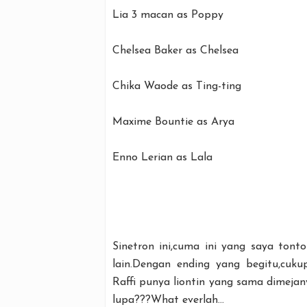
Lia 3 macan as Poppy
Chelsea Baker as Chelsea
Chika Waode as Ting-ting
Maxime Bountie as Arya
Enno Lerian as Lala
Sinetron ini,cuma ini yang saya tont
lain.Dengan ending yang begitu,cuk
Raffi punya liontin yang sama dimeja
lupa???What everlah...