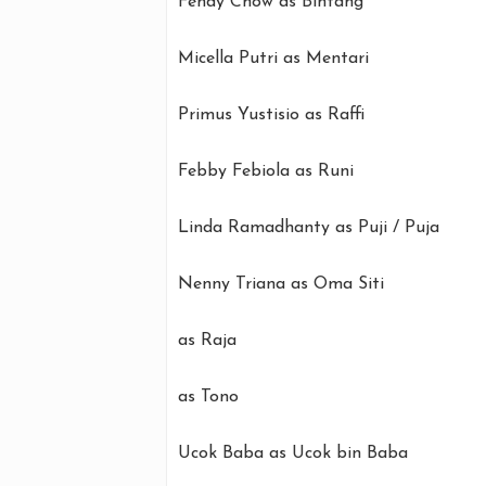
Fendy Chow as Bintang
Micella Putri as Mentari
Primus Yustisio as Raffi
Febby Febiola as Runi
Linda Ramadhanty as Puji / Puja
Nenny Triana as Oma Siti
as Raja
as Tono
Ucok Baba as Ucok bin Baba