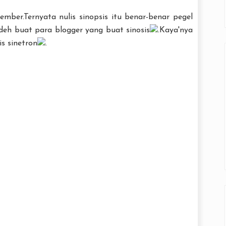
ber.Ternyata nulis sinopsis itu benar-benar pegel
deh buat para blogger yang buat sinosis
.Kaya'nya
is sinetron
.