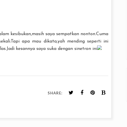
Dalam kesibukan,masih saya sempatkan nonton.Cuma
ekali.Tapi apa mau dikata,yah mending seperti ini
as.Jadi kesannya saya suka dengan sinetron ini
SHARE: