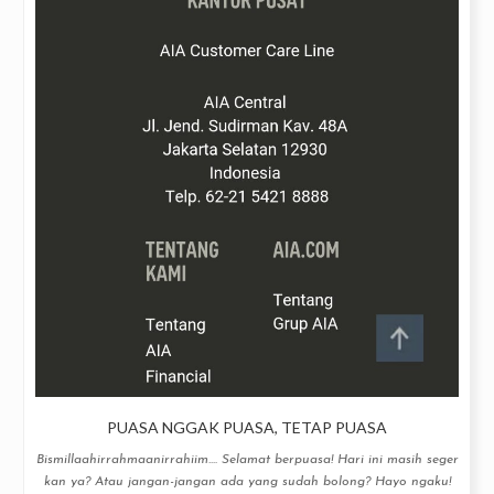
PUASA NGGAK PUASA, TETAP PUASA
Bismillaahirrahmaanirrahiim.... Selamat berpuasa! Hari ini masih seger
kan ya? Atau jangan-jangan ada yang sudah bolong? Hayo ngaku!