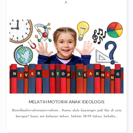
P...
MELATIH MOTORIK ANAK IDEOLOGIS
Bismillaahirrahmaanirrahiim.... Kamu dulu bayangin jadi Ibu di usia
berapa? Saya, em belasan tahun. Sekitar 18/19 tahun, hehehe....