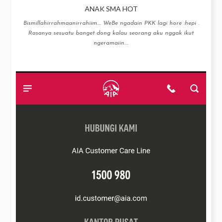
ANAK SMA HOT
Bismillahirrahmaanirrahiim…. WeBe ngadain PKK lagi hore :hepi .
Rasanya sesuatu banget dong kalau seorang aku nggak ikut
ngeramaiin....