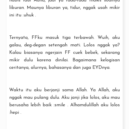
habis Idul Adha, jadi ya rada-rada males soalnya
liburan. Maunya liburan ya, tidur, nggak usah mikir
ini itu :uhuk .
Ternyata, FFku masuk tiga terbawah. Wuih, aku
galau, deg-degan setengah mati. Lolos nggak ya?
Kalau biasanya ngerjain FF cuek bebek, sekarang
mikir dulu karena dinilai. Bagaimana kelogisan
ceritanya, alurnya, bahasanya dan juga EYDnya.
Waktu itu aku berjanji sama Allah. Ya Allah, aku
nggak mau pulang dulu. Aku janji jika lolos, aku mau
berusaha lebih baik :smile . Alhamdulillah aku lolos
:hepi .