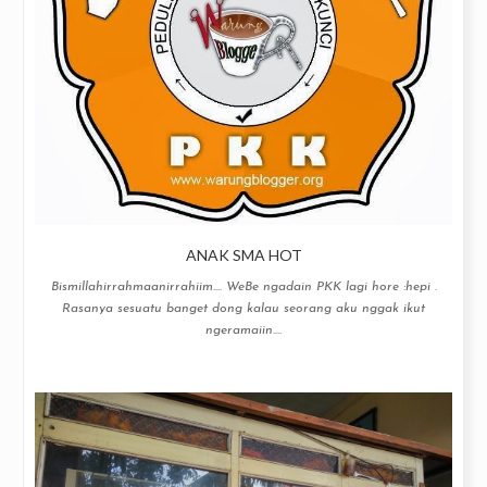
ANAK SMA HOT
Bismillahirrahmaanirrahiim…. WeBe ngadain PKK lagi hore :hepi .
Rasanya sesuatu banget dong kalau seorang aku nggak ikut
ngeramaiin....