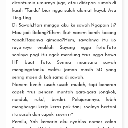
dicantumin umurnya juga, atau didepan rumah di
kasih "Tanda" biar ngga salah alamat kayak Ayu
Ting-ting
Di Sawah,Hari minggu aku ke sawah.Ngapain Ji?
Mau jadi Bolang?Ehem Ikut nanem benih kacang
tanah.Rasanya gimana?Hem, sawahnya itu ijo
royo-royo enaklah. Sayang ngga foto-foto
soalnya pagi itu agak mendung trus ngga bawa
HP buat foto. Semua nuansana sawah
mengingatanku waktu jaman masih SD yang
sering maen di kali sama di sawah.
Nanem benih susah-susah mudah, tapi beneran
capek trus pengen muntah gara-gara jongkok,
nunduk, ruku', berdiri. Pelajarannya, lebih
menghargai kerja keras pak tani, soalnya bertani
itu susah dan capek, suerrrrr~
Pemilu, Yah kemarin aku nyoblos nomor calon