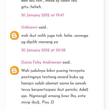
dah ibu toh.., mksd sy calon Ibu
gitu...heheh..
30 January 2012 at 19:47
Unknown
said...
wah ikut milih juga toh. hehe...semoga
yg dipilih menang ya
30 January 2012 at 20:58
Dunia Feby Andriawan
said...
Wah judulnya bikin pusing ternyata
postingnya tentang award buku yg
hampir salah alamat sama ke sawah
terus berpartisipasi ikut pemilu. Ada2
aja.. Ngmong2 emang bner lho, ente
mirip ibu2,. Piss..:D